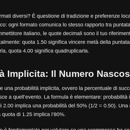
mati diversi? È questione di tradizione e preferenze loca
ico: ogni formato comunica lo stesso rapporto tra puntat
ettitore italiano, le quote decimali sono il tuo riferime
almente: quota 1.50 significa vincere metà della puntata
rla, quota 4.00 significa quadruplicarla.
tà Implicita: Il Numero Nasco
 una probabilità implicita, ovvero la percentuale di succ
ce a quell’evento. La formula è elementare: probabilità i
i 2.00 implica una probabilità del 50% (1/2 = 0.50). Una 
 quota di 1.25 implica l’80%.