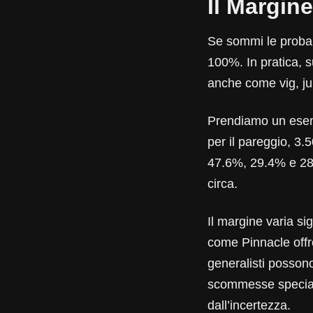
Il Margin
Se sommi le probabil
100%. In pratica, 
anche come vig, ju
Prendiamo un esemp
per il pareggio, 3.5
47.6%, 29.4% e 28.
circa.
Il margine varia si
come Pinnacle offr
generalisti possono
scommesse speciali
dall’incertezza.