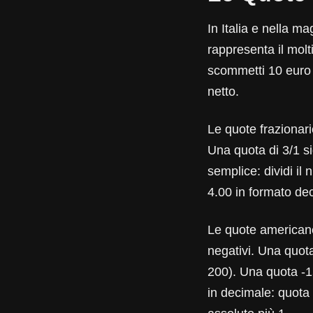
In Italia e nella m
rappresenta il molt
scommetti 10 euro a 
netto.
Le quote frazionar
Una quota di 3/1 si
semplice: dividi il
4.00 in formato de
Le quote americane
negativi. Una quot
200). Una quota -1
in decimale: quota 