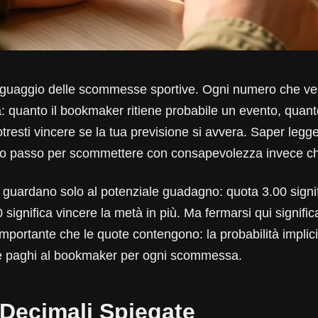
inguaggio delle scommesse sportive. Ogni numero che ved
a: quanto il bookmaker ritiene probabile un evento, quant
tresti vincere se la tua previsione si avvera. Saper legg
imo passo per scommettere con consapevolezza invece che
 guardano solo al potenziale guadagno: quota 3.00 signifi
 significa vincere la metà in più. Ma fermarsi qui signific
importante che le quote contengono: la probabilità implicit
e paghi al bookmaker per ogni scommessa.
Decimali Spiegate