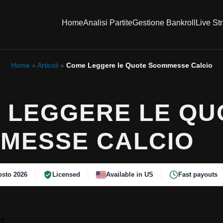
Home
Analisi Partite
Gestione Bankroll
Live St
Home
»
Articoli
»
Come Leggere le Quote Scommesse Calcio
 LEGGERE LE QU
MESSE CALCIO
sto 2026
Licensed
Available in US
Fast payouts
ry