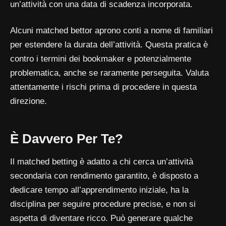
un’attività con una data di scadenza incorporata.
Alcuni matched bettor aprono conti a nome di familiari
per estendere la durata dell’attività. Questa pratica è
contro i termini dei bookmaker e potenzialmente
problematica, anche se raramente perseguita. Valuta
attentamente i rischi prima di procedere in questa
direzione.
È Davvero Per Te?
Il matched betting è adatto a chi cerca un’attività
secondaria con rendimento garantito, è disposto a
dedicare tempo all’apprendimento iniziale, ha la
disciplina per seguire procedure precise, e non si
aspetta di diventare ricco. Può generare qualche