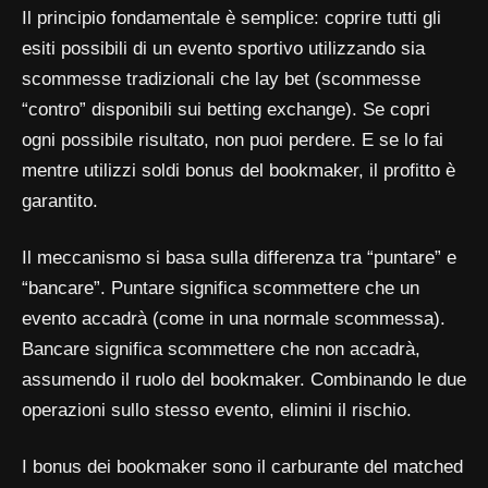
Il principio fondamentale è semplice: coprire tutti gli
esiti possibili di un evento sportivo utilizzando sia
scommesse tradizionali che lay bet (scommesse
“contro” disponibili sui betting exchange). Se copri
ogni possibile risultato, non puoi perdere. E se lo fai
mentre utilizzi soldi bonus del bookmaker, il profitto è
garantito.
Il meccanismo si basa sulla differenza tra “puntare” e
“bancare”. Puntare significa scommettere che un
evento accadrà (come in una normale scommessa).
Bancare significa scommettere che non accadrà,
assumendo il ruolo del bookmaker. Combinando le due
operazioni sullo stesso evento, elimini il rischio.
I bonus dei bookmaker sono il carburante del matched