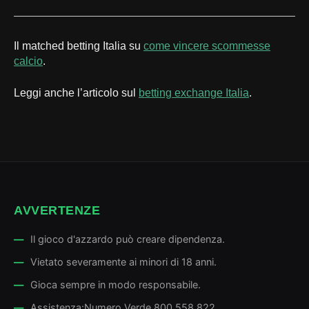
Il matched betting Italia su
come vincere scommesse
calcio
.
Leggi anche l’articolo sul
betting exchange Italia
.
AVVERTENZE
Il gioco d'azzardo può creare dipendenza.
Vietato severamente ai minori di 18 anni.
Gioca sempre in modo responsabile.
Assistenza:
Numero Verde 800 558 822
.