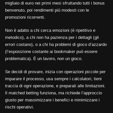
migliaio di euro nei primi mesi sfruttando tutti i bonus
benvenuto, poi rendimenti più modesti con le
promozioni ricorrenti.
Non è adatto a chi cerca emozioni (è ripetitivo e
metodico), a chi non ha pazienza per i dettagli (gli
errori costano), o a chi ha problemi di gioco d’azzardo
(l’esposizione costante ai bookmaker può essere
problematica). È un lavoro, non un gioco.
Se decidi di provare, inizia con operazioni piccole per
imparare il processo, usa sempre i calcolatori, tieni
traccia di ogni operazione, e preparati alle limitazioni.
Il matched betting funziona, ma richiede l’approccio
giusto per massimizzare i benefici e minimizzare i
rischi operativi.