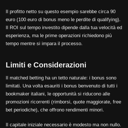
Il profitto netto su questo esempio sarebbe circa 90
euro (100 euro di bonus meno le perdite di qualifying).
Il ROI sul tempo investito dipende dalla tua velocità ed
esperienza, ma le prime operazioni richiedono più
tempo mentre si impara il processo.
Limiti e Considerazioni
Il matched betting ha un tetto naturale: i bonus sono
limitati. Una volta esauriti i bonus benvenuto di tutti i
bookmaker italiani, le opportunità si riducono alle
promozioni ricorrenti (rimborsi, quote maggiorate, free
bet periodiche), che offrono rendimenti minori.
Il capitale iniziale necessario è modesto ma non nullo.