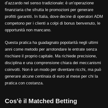
d’azzardo nel senso tradizionale: è un’operazione
finanziaria che sfrutta le promozioni per generare
profitti garantiti. In Italia, dove decine di operatori ADM
competono per i clienti a colpi di bonus benvenuto, le
opportunità non mancano.
Questa pratica ha guadagnato popolarità negli ultimi
anni come metodo per arrotondare le entrate senza
rischiare il proprio capitale. Ma richiede precisione,
disciplina e una comprensione chiara dei meccanismi
coinvolti. Non è un modo per diventare ricchi, ma può
generare alcune centinaia di euro al mese per chi la
pratica con costanza.
Cos’è il Matched Betting