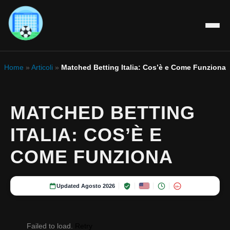
Home
»
Articoli
»
Matched Betting Italia: Cos’è e Come Funziona
MATCHED BETTING
ITALIA: COS’È E
COME FUNZIONA
Updated Agosto 2026
18+
Failed to load.
Retry